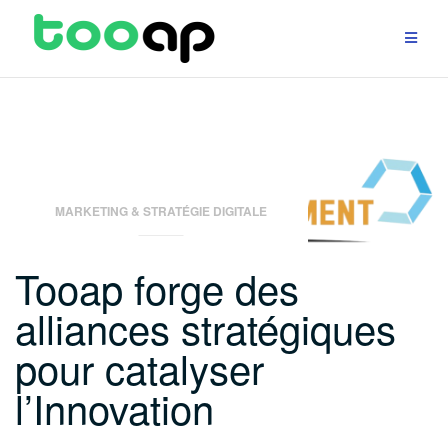
Aller
au
contenu
Design
de
MARKETING & STRATÉGIE DIGITALE
service
Tooap forge des
&
alliances stratégiques
produit
pour catalyser
innovant
l’Innovation
–