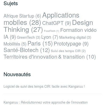
Sujets
Applications
Afrique Startup
(6)
mobiles
(28)
Design
ChatGPT
(9)
Thinking
(27)
Formation vidéo
FoodTech
(1)
IA
(9)
Lyon
(7)
GreenTech
(3)
Marketing digital
(3)
Paris
(15)
Prototypage
(9)
Mobilités
(5)
Santé-Biotech
(12)
Suivi des temps CIR
(2)
Territoires d'innovation & transition
(10)
Nouveautés
Logiciel de suivi des temps CIR: facile avec Kangaruu !
Kangaruu : Révolutionnez votre approche de l’innovation