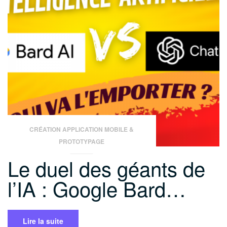
Logiciel
UNITY
pour
Application
Web
Serious
game
(Stage
de
2
mois,
CRÉATION APPLICATION MOBILE &
Juillet-
PROTOTYPAGE
Août
Le duel des géants de
2024) »
l’IA : Google Bard…
Lire la suite