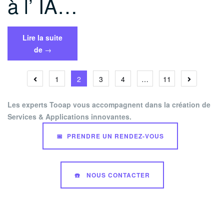
à l’ IA…
Lire la suite
« Comment
de
→
lancer
un
Navigation
1
2
3
4
…
11
produit
des
innovant
Les experts Tooap vous accompagnent dans la création de
grâce
articles
Services & Applications innovantes.
à
l’
📅 PRENDRE UN RENDEZ-VOUS
IA
et
au
☎️ NOUS CONTACTER
marketing »