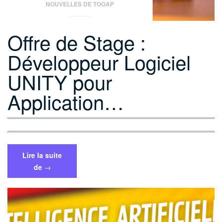
NOUVELLES DE TOOAP
Offre de Stage :
Développeur Logiciel
UNITY pour
Application…
Lire la suite
« Offre
de
→
de
Stage
:
Développeur