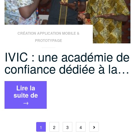
CRÉATION APPLICATION MOBILE &
PROTOTYPAGE
IVIC : une académie de
confiance dédiée à la…
Lire la
« IVIC
suite de
:
→
une
académie
de
Navigation
1
2
3
4
confiance