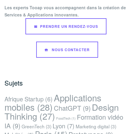
des
dédiée
Les experts Tooap vous accompagnent dans la création de
à
articles
Services & Applications innovantes.
la
reconversion
📅 PRENDRE UN RENDEZ-VOUS
artistique
au
Togo »
☎️ NOUS CONTACTER
Sujets
Applications
Afrique Startup
(6)
mobiles
(28)
Design
ChatGPT
(9)
Thinking
(27)
Formation vidéo
FoodTech
(1)
IA
(9)
Lyon
(7)
GreenTech
(3)
Marketing digital
(3)
Paris
(15)