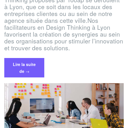
à Lyon, que ce soit dans les locaux des
entreprises clientes ou au sein de notre
agence située dans cette ville.Nos
facilitateurs en Design Thinking à Lyon
favorisent la création de synergies au sein
des organisations pour stimuler l’innovation
et trouver des solutions.
Lire la suite
« Formation
de
→
Design
Thinking
à
Lyon
:
Stimulez
l’innovation
au