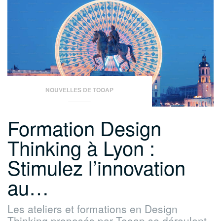
Thinking
Tooap
à
Montpellier »
NOUVELLES DE TOOAP
Formation Design
Thinking à Lyon :
Stimulez l’innovation
au…
Les ateliers et formations en Design
Thinking proposés par Tooap se déroulent