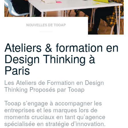
cœur
de
votre
entreprise »
NOUVELLES DE TOOAP
Ateliers & formation en
Design Thinking à
Paris
Les Ateliers de Formation en Design
Thinking Proposés par Tooap
Tooap s’engage à accompagner les
entreprises et les marques lors de
moments cruciaux en tant qu’agence
spécialisée en stratégie d’innovation.