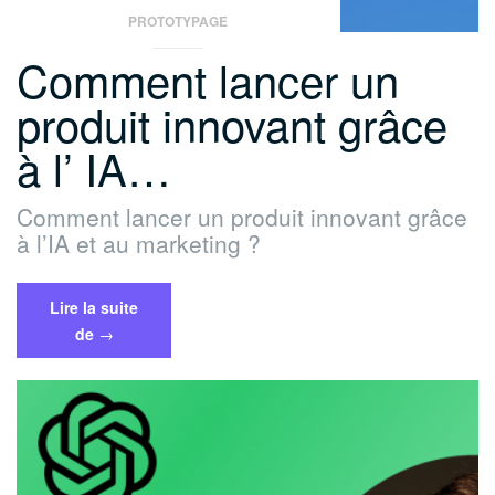
PROTOTYPAGE
Comment lancer un
produit innovant grâce
à l’ IA…
Comment lancer un produit innovant grâce
à l’IA et au marketing ?
Lire la suite
« Comment
de
→
lancer
un
produit
innovant
grâce
à