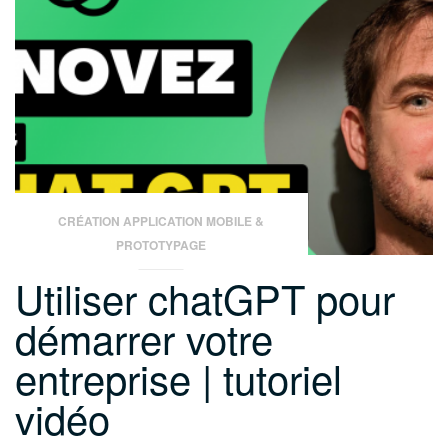
l’
IA
et
au
marketing »
CRÉATION APPLICATION MOBILE &
PROTOTYPAGE
Utiliser chatGPT pour
démarrer votre
entreprise | tutoriel
vidéo