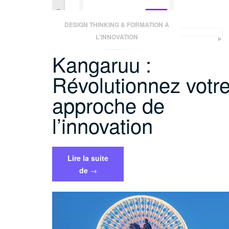
DESIGN THINKING & FORMATION À
L'INNOVATION
Kangaruu :
Révolutionnez votr
approche de
l’innovation
Lire la suite
« Kangaruu
de
→
:
Révolutionnez
votre
approche