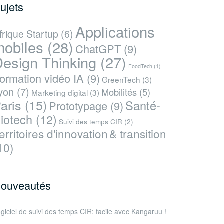
ujets
Applications
frique Startup
(6)
mobiles
(28)
ChatGPT
(9)
esign Thinking
(27)
FoodTech
(1)
ormation vidéo IA
(9)
GreenTech
(3)
yon
(7)
Mobilités
(5)
Marketing digital
(3)
aris
(15)
Santé-
Prototypage
(9)
iotech
(12)
Suivi des temps CIR
(2)
erritoires d'innovation & transition
10)
ouveautés
giciel de suivi des temps CIR: facile avec Kangaruu !