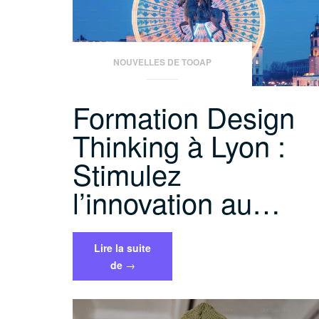
de
l’innovation »
NOUVELLES DE TOOAP
Formation Design
Thinking à Lyon :
Stimulez
l’innovation au…
Lire la suite
« Formation
de
→
Design
Thinking
à