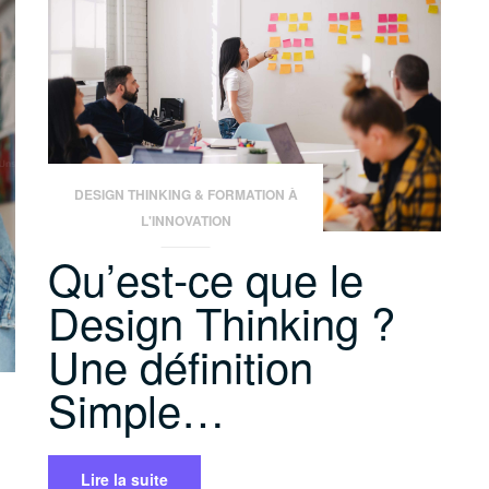
en
Design
Thinking
à
Paris »
DESIGN THINKING & FORMATION À
L'INNOVATION
Qu’est-ce que le
Design Thinking ?
Une définition
Simple…
Lire la suite