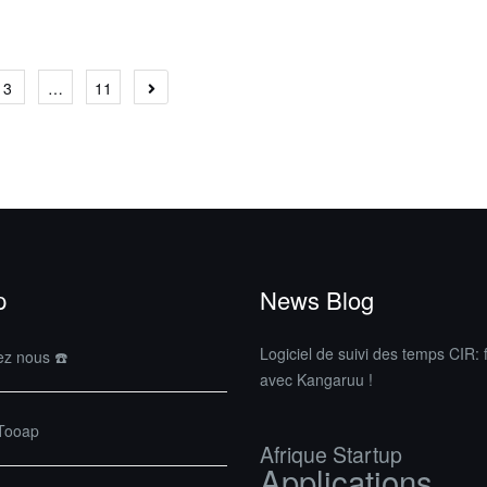
gation
3
…
11
les
p
News Blog
Logiciel de suivi des temps CIR: f
ez nous ☎️
avec Kangaruu !
 Tooap
Afrique Startup
Applications