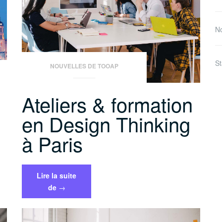
No
St
NOUVELLES DE TOOAP
Ateliers & formation
en Design Thinking
à Paris
Lire la suite
« Ateliers
de
→
&
formation