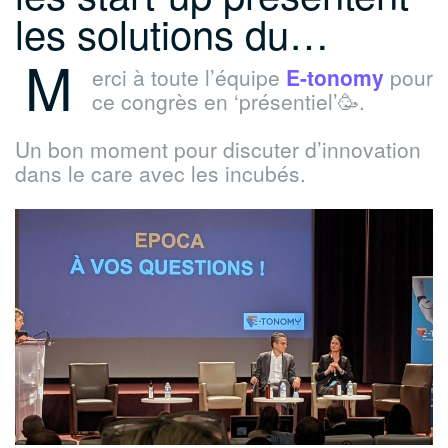
les solutions du…
M
erci à toute l’équipe
E-tonomy
pour
ce congrès en ‘présentiel’🥳.
Un bon moment pour discuter d’innovation
dans le care avec les incubés.