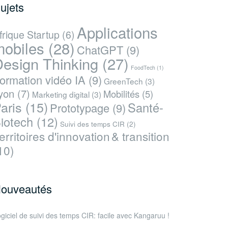
ujets
Applications
frique Startup
(6)
mobiles
(28)
ChatGPT
(9)
esign Thinking
(27)
FoodTech
(1)
ormation vidéo IA
(9)
GreenTech
(3)
yon
(7)
Mobilités
(5)
Marketing digital
(3)
aris
(15)
Santé-
Prototypage
(9)
iotech
(12)
Suivi des temps CIR
(2)
erritoires d'innovation & transition
10)
ouveautés
giciel de suivi des temps CIR: facile avec Kangaruu !