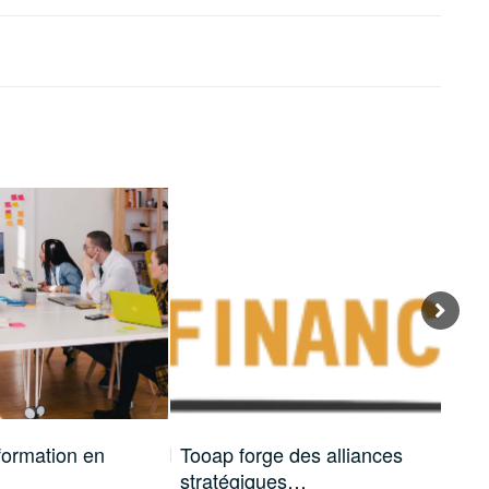
 formation en
Tooap forge des alliances
Off
stratégiques…