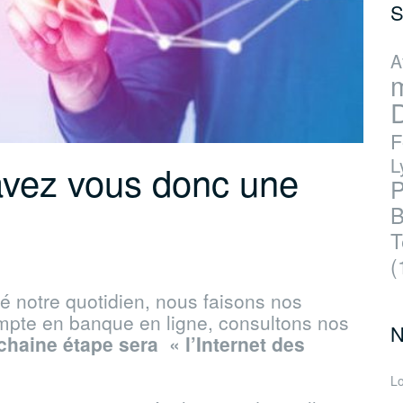
S
A
D
F
L
avez vous donc une
P
B
T
(
é notre quotidien, nous faisons nos
ompte en banque en ligne, consultons nos
N
chaine étape sera « l’Internet des
Lo