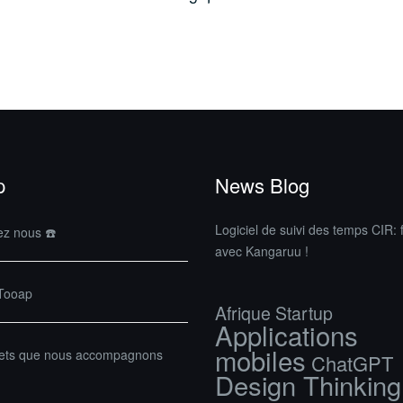
p
News Blog
Logiciel de suivi des temps CIR: f
ez nous ☎️
avec Kangaruu !
 Tooap
Afrique Startup
Applications
mobiles
jets que nous accompagnons
ChatGPT
Design Thinking