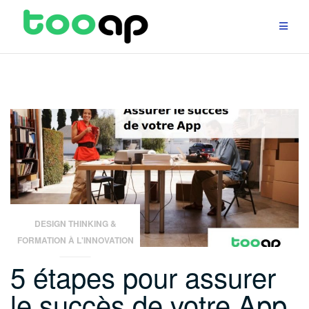
Aller
au
contenu
DESIGN THINKING &
FORMATION À L'INNOVATION
5 étapes pour assurer
le succès de votre App