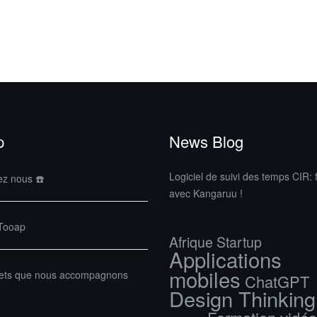
p
News Blog
Logiciel de suivi des temps CIR: f
ez nous ☎️
avec Kangaruu !
 Tooap
Afrique Startup
Applications
mobiles
jets que nous accompagnons
ChatGPT
Design Thinking