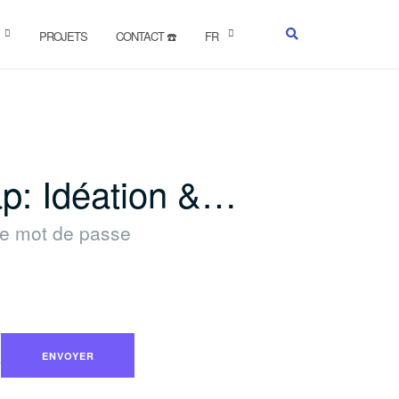
PROJETS
CONTACT ☎️
FR
ap: Idéation &…
tre mot de passe
ENVOYER