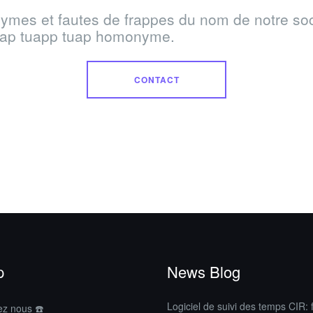
ymes et fautes de frappes du nom de notre soc
oap tuapp tuap homonyme.
CONTACT
p
News Blog
Logiciel de suivi des temps CIR: f
ez nous ☎️