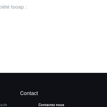
iété tooap :
Contact
acile
Contactez nous