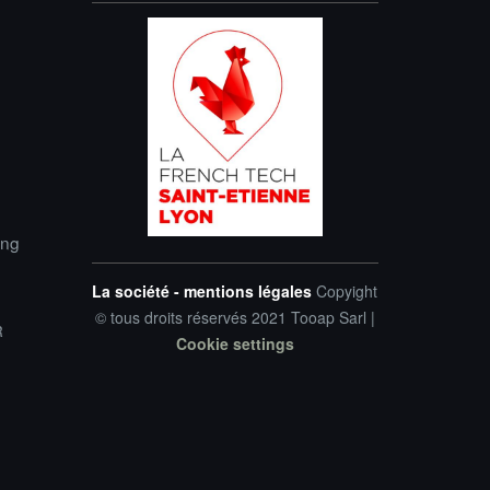
ing
La société - mentions légales
Copyight
© tous droits réservés 2021 Tooap Sarl |
R
Cookie settings