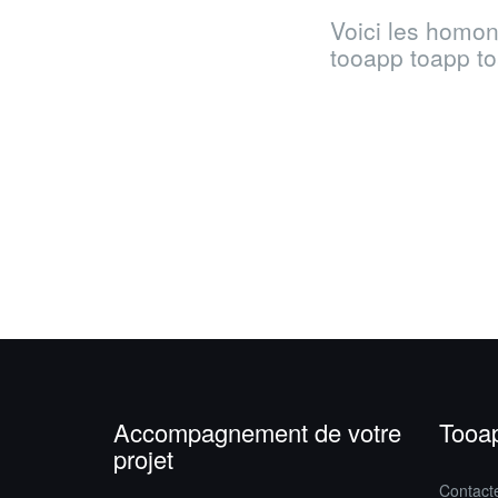
Voici les homon
tooapp toapp t
Accompagnement de votre
Tooa
projet
Contact