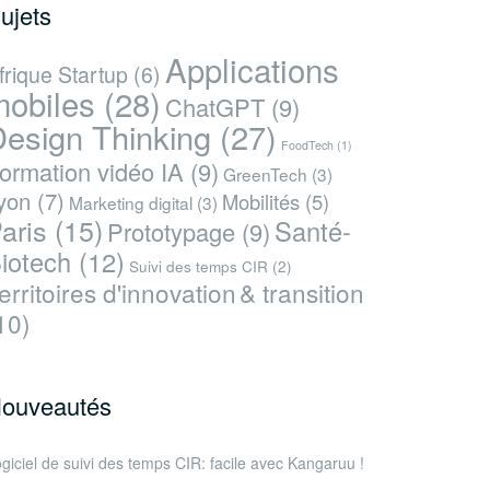
ujets
Applications
frique Startup
(6)
mobiles
(28)
ChatGPT
(9)
esign Thinking
(27)
FoodTech
(1)
ormation vidéo IA
(9)
GreenTech
(3)
yon
(7)
Mobilités
(5)
Marketing digital
(3)
aris
(15)
Santé-
Prototypage
(9)
iotech
(12)
Suivi des temps CIR
(2)
erritoires d'innovation & transition
10)
ouveautés
giciel de suivi des temps CIR: facile avec Kangaruu !