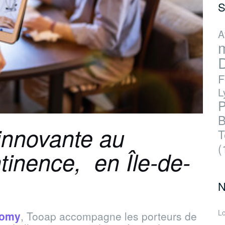
S
A
D
F
L
P
B
 innovante au
T
(
ntinence, en Île-de-
N
Lo
nomy
, Tooap accompagne les porteurs de