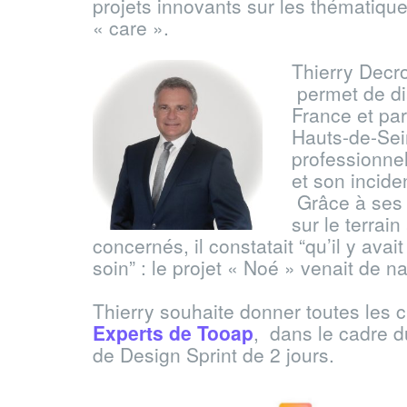
projets innovants sur les thématiqu
« care ».
Thierry Decro
permet de dia
France et par
Hauts-de-Sei
professionnel
et son incide
Grâce à ses 
sur le terrai
concernés, il constatait “qu’il y ava
soin” : le projet « Noé » venait de n
Thierry souhaite donner toutes les ch
Experts de Tooap
, dans le cadre
de Design Sprint de 2 jours.