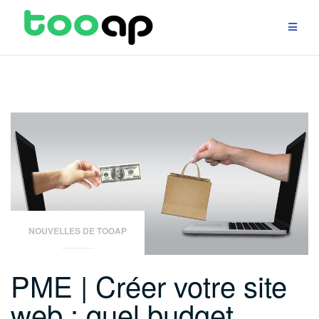
Aller
au
contenu
NOUVELLES DE TOOAP
PME | Créer votre site
web : quel budget…