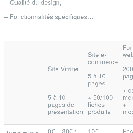
– Qualité du design,
– Fonctionnalités spécifiques…
Port
Site e-
we
commerce
Site Vitrine
20
5 à 10
pa
pages
+ e
5 à 10
+ 50/100
me
pages de
fiches
+
présentation
produits
mo
0€ – 30€ /
10€ –
Pa
Logiciel en ligne