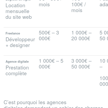
mois
100€ /
ada
Location
mois
mensuelle
du site web
500€ – 3
1 000€ –
5 0
Freelance
000€
20 000€
50 
Développeur
+ designer
1 000€ – 5
3 000€ –
10 
Agence
digitale
000€
50 000€
–
Prestation
complète
100
00
C’est pourquoi les agences
digitales demandent un cahier des charges