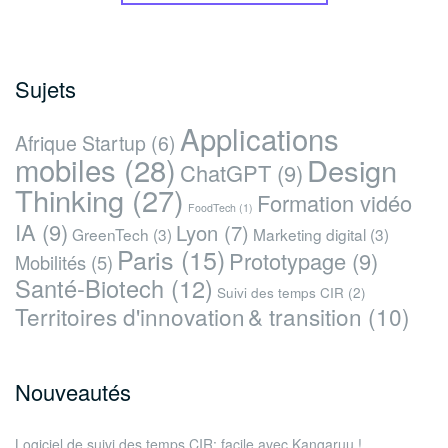
Sujets
Applications
Afrique Startup
(6)
mobiles
(28)
Design
ChatGPT
(9)
Thinking
(27)
Formation vidéo
FoodTech
(1)
IA
(9)
Lyon
(7)
GreenTech
(3)
Marketing digital
(3)
Paris
(15)
Prototypage
(9)
Mobilités
(5)
Santé-Biotech
(12)
Suivi des temps CIR
(2)
Territoires d'innovation & transition
(10)
Nouveautés
Logiciel de suivi des temps CIR: facile avec Kangaruu !