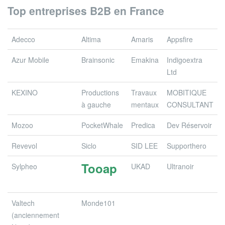
Top entreprises B2B en France
Adecco
Altima
Amaris
Appsfire
Azur Mobile
Brainsonic
Emakina
Indigoextra
Ltd
KEXINO
Productions
Travaux
MOBITIQUE
à gauche
mentaux
CONSULTANT
Mozoo
PocketWhale
Predica
Dev Réservoir
Revevol
Siclo
SID LEE
Supporthero
Tooap
Sylpheo
UKAD
Ultranoir
Valtech
Monde101
(anciennement