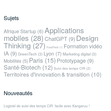
Sujets
Applications
Afrique Startup
(6)
mobiles
(28)
Design
ChatGPT
(9)
Thinking
(27)
Formation vidéo
FoodTech
(1)
IA
(9)
Lyon
(7)
GreenTech
(3)
Marketing digital
(3)
Paris
(15)
Prototypage
(9)
Mobilités
(5)
Santé-Biotech
(12)
Suivi des temps CIR
(2)
Territoires d'innovation & transition
(10)
Nouveautés
Logiciel de suivi des temps CIR: facile avec Kangaruu !