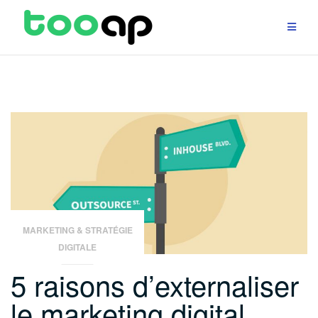
Aller
au
contenu
MARKETING & STRATÉGIE
DIGITALE
5 raisons d’externaliser
le marketing digital