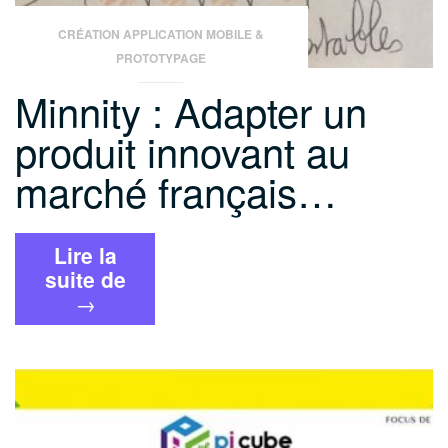
CRÉATION APPLICATION MOBILE &
PROTOTYPAGE
Minnity : Adapter un
produit innovant au
marché français…
Lire la
« Minnity
suite de
:
→
Adapter
un
produit
innovant
au
marché