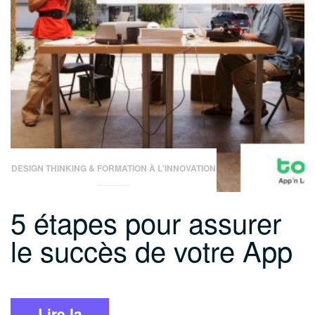
des
services
de
santé
de
demain »
DESIGN THINKING & FORMATION À L'INNOVATION
5 étapes pour assurer
le succès de votre App
Lire la