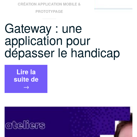
CRÉATION APPLICATION MOBILE &
PROTOTYPAGE
Gateway : une
application pour
dépasser le handicap
Lire la
« Gateway
suite de
:
→
une
application
pour
dépasser
le
handicap »