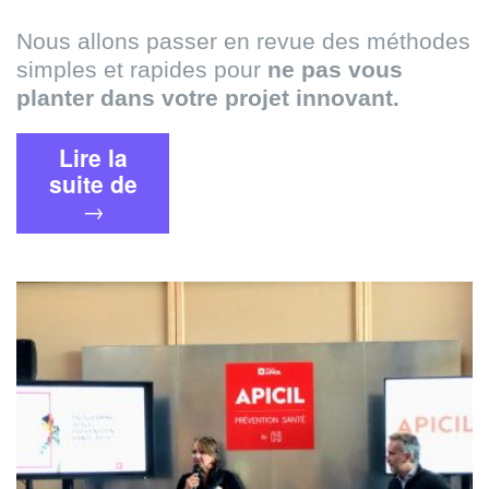
Nous allons passer en revue des méthodes
simples et rapides pour
ne pas vous
planter dans votre projet innovant.
Lire la
« 5
suite de
étapes
→
pour
assurer
le
succès
de
votre
App
–
Atelier
Paris