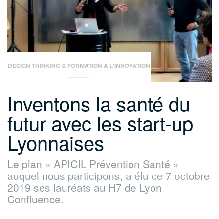
–
Jeudi
28
Novembre »
DESIGN THINKING & FORMATION À L'INNOVATION
Inventons la santé du
futur avec les start-up
Lyonnaises
Le plan « APICIL Prévention Santé »
auquel nous participons, a élu ce 7 octobre
2019 ses lauréats au H7 de Lyon
Confluence.