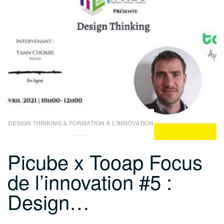
français
dans
le
secteur
du
prendre
soin »
DESIGN THINKING & FORMATION À L'INNOVATION
Picube x Tooap Focus
de l’innovation #5 :
Design…