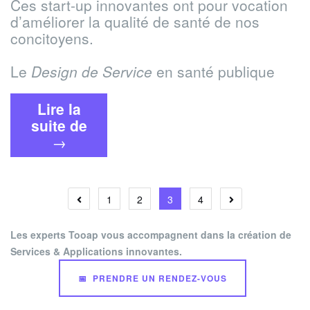
Ces start-up innovantes ont pour vocation
d’améliorer la qualité de santé de nos
concitoyens.
Le
Design de Service
en santé publique
Lire la
« Inventons
suite de
la
→
santé
du
futur
Navigation
1
2
3
4
avec
des
les
Les experts Tooap vous accompagnent dans la création de
start-
articles
Services & Applications innovantes.
up
Lyonnaises »
📅 PRENDRE UN RENDEZ-VOUS