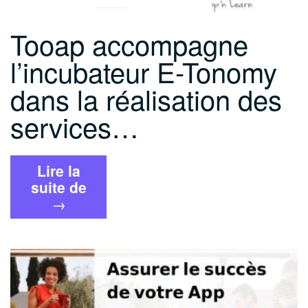
Tooap accompagne
l’incubateur E-Tonomy
dans la réalisation des
services…
Lire la
« Tooap
suite de
accompagne
→
l’incubateur
E-
Tonomy
dans
la
réalisation