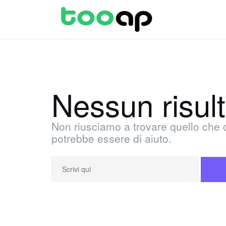
Salta
al
contenuto
Nessun risul
Non riusciamo a trovare quello che 
potrebbe essere di aiuto.
Cerca: