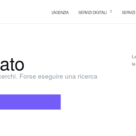
L’AGENZIA
SERVIZI DIGITALI
SERVIZI
tato
L
la
cerchi. Forse eseguire una ricerca
CERCA