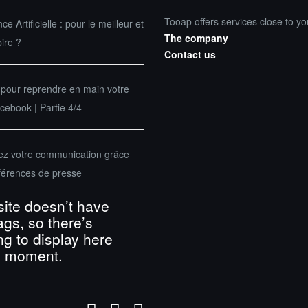
Tooap offers services close to yo
nce Artificielle : pour le meilleur et
The company
pire ?
Contact us
 pour reprendre en main votre
ebook | Partie 4/4
sez votre communication grâce
férences de presse
site doesn’t have
ags, so there’s
ng to display here
e moment.