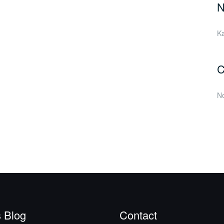
N
Ka
C
No
 Blog
Contact