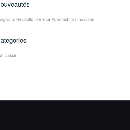
ouveautés
ngaruu: Revolutionize Your Approach to Innovation
ategories
n classé