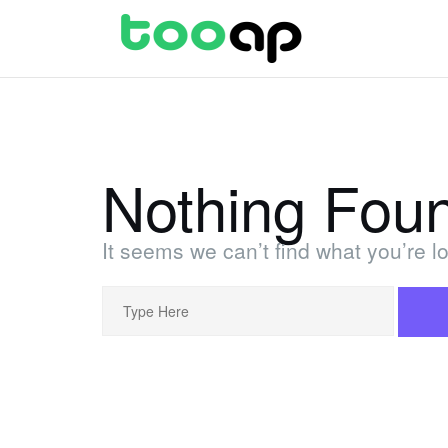
Skip
to
content
Nothing Fou
It seems we can’t find what you’re l
Search
for: