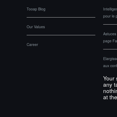
Tooap Blog
Intellige
pour le 
Our Values
Astuces
page Fac
Career
Elargis
aux con
Your 
any t
nothi
at th