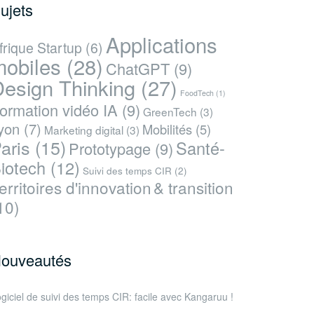
ujets
Applications
frique Startup
(6)
mobiles
(28)
ChatGPT
(9)
esign Thinking
(27)
FoodTech
(1)
ormation vidéo IA
(9)
GreenTech
(3)
yon
(7)
Mobilités
(5)
Marketing digital
(3)
aris
(15)
Santé-
Prototypage
(9)
iotech
(12)
Suivi des temps CIR
(2)
erritoires d'innovation & transition
10)
ouveautés
giciel de suivi des temps CIR: facile avec Kangaruu !