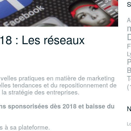
S
A
D
018 : Les réseaux
F
…
L
P
B
velles pratiques en matière de marketing
T
uvelles tendances et du repositionnement de
(
 la stratégie des entreprises.
ns sponsorisées dès 2018 et baisse du
N
Lo
 à sa plateforme.