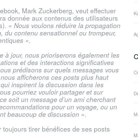
ebook, Mark Zuckerberg, veut effectuer
Ka
era donnée aux contenus des utilisateurs
s).
« Nous voulons réduire la propagation
, du contenu sensationnel ou trompeur,
Ag
entiques ».
e à jour, nous prioriserons également les
C
ions et des interactions significatives
, nous prédisons sur quels messages vous
Cr
 nous afficherons ces posts plus haut
qui inspirent la discussion dans les
s pourriez vouloir partager et sur
De
 ce soit un message d’un ami cherchant
recommandations pour un voyage, ou un
tant beaucoup de discussion ».
Ma
r toujours tirer bénéfices de ses posts
Ma